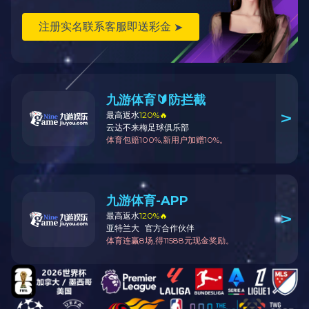
Copyright © 2024 Donlin
多宝在线登录
|
华体会网页版登录
|
华体会在线平台（中国）官网
|
星空
体育登录官网_星空（中国）
|
爱游戏首页
|
世界杯官方端网站登录入口
|
1xBET（中国）官方网站
|
中欧官方网站_中欧(中国)
|
MK国际
|