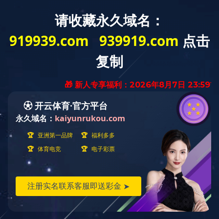
English
中文
HOME